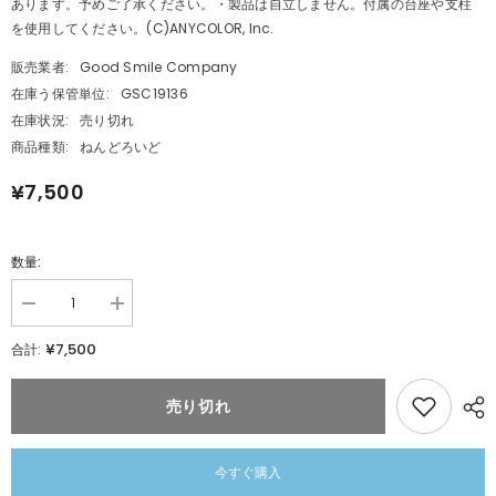
あります。予めご了承ください。・製品は自立しません。付属の台座や支柱
を使用してください。(C)ANYCOLOR, Inc.
販売業者:
Good Smile Company
在庫う保管単位:
GSC19136
在庫状況:
売り切れ
商品種類:
ねんどろいど
¥7,500
数量:
数
数
量
量
¥7,500
合計:
を
を
減
追
ら
加
売り切れ
す
ね
ね
ん
ん
ど
ど
ろ
今すぐ購入
ろ
い