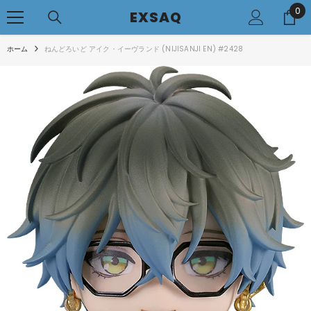
0
0
コンテンツへアクセス
EXSAQ
..
ホーム
ねんどろいど アイク・イーヴランド (NIJISANJI EN) #2428