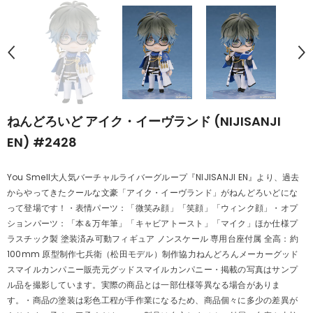
ねんどろいど アイク・イーヴランド (NIJISANJI
EN) #2428
You Smell大人気バーチャルライバーグループ『NIJISANJI EN』より、過去
からやってきたクールな文豪「アイク・イーヴランド」がねんどろいどにな
って登場です！・表情パーツ：「微笑み顔」「笑顔」「ウィンク顔」・オプ
ションパーツ：「本＆万年筆」「キャビアトースト」「マイク」ほか仕様プ
ラスチック製 塗装済み可動フィギュア ノンスケール 専用台座付属 全高：約
100mm 原型制作七兵衛（松田モデル）制作協力ねんどろんメーカーグッド
スマイルカンパニー販売元グッドスマイルカンパニー・掲載の写真はサンプ
ル品を撮影しています。実際の商品とは一部仕様等異なる場合がありま
す。・商品の塗装は彩色工程が手作業になるため、商品個々に多少の差異が