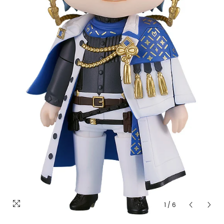
1
/
6