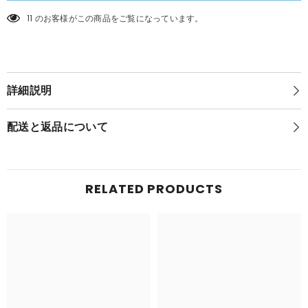
い
ど
11 のお客様がこの商品をご覧になっています。
ど
ア
ア
イ
イ
ク・
ク・
イ
イ
ー
ー
ヴ
詳細説明
ヴ
ラ
ラ
ン
ン
ド
配送と返品について
(NIJISANJI
ド
EN)
(NIJISANJI
#2428
EN)
#2428
RELATED PRODUCTS