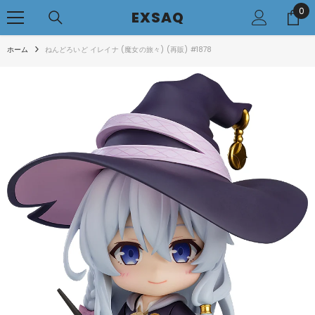
0
0
コンテンツへアクセス
EXSAQ
..
ホーム
ねんどろいど イレイナ (魔女の旅々) (再販) #1878