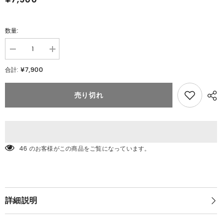
数量:
数
数
量
量
¥7,900
合計:
を
を
減
追
ら
加
売り切れ
す
ね
ね
ん
ん
ど
ど
ろ
ろ
い
い
ど
46 のお客様がこの商品をご覧になっています。
ど
イ
イ
レ
レ
イ
イ
ナ
ナ
(魔
(魔
女
詳細説明
女
の
の
旅々)