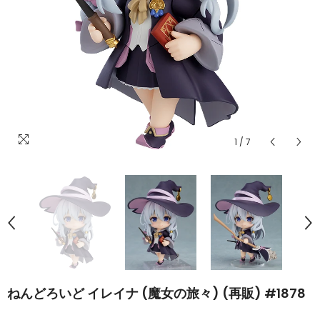
1
/
7
ねんどろいど イレイナ (魔女の旅々) (再販) #1878