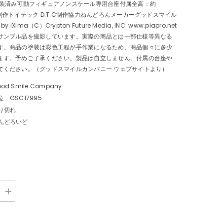
塗装済み可動フィギュアノンスケール専用台座付属全高：約
制作トイテック D.T.C制作協力ねんどろんメーカーグッドスマイル
 iXima（C）Crypton Future Media, INC. www.piapro.net
サンプル品を撮影しています。実際の商品とは一部仕様等異なる
す。商品の塗装は彩色工程が手作業になるため、商品個々に多少
ます。予めご了承ください。製品は自立しません。付属の台座や
てください。（グッドスマイルカンパニー ウェブサイトより）
od Smile Company
:
GSC17995
り切れ
んどろいど
数
量
を