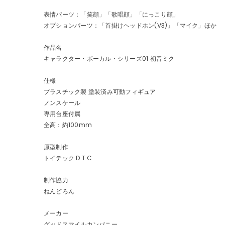
表情パーツ：「笑顔」「歌唱顔」「にっこり顔」
オプションパーツ：「首掛けヘッドホン(V3)」「マイク」ほか
作品名
キャラクター・ボーカル・シリーズ01 初音ミク
仕様
プラスチック製 塗装済み可動フィギュア
ノンスケール
専用台座付属
全高：約100mm
原型制作
トイテック D.T.C
制作協力
ねんどろん
メーカー
グッドスマイルカンパニー