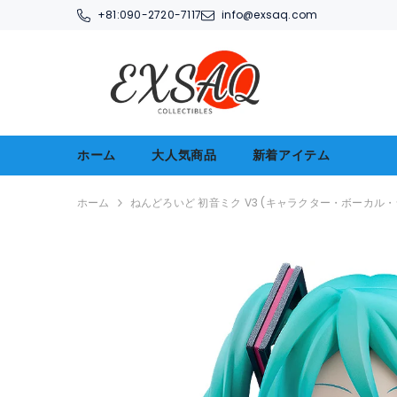
コンテンツへアクセス
+81:
090-2720-7117
info@exsaq.com
ホーム
大人気商品
新着アイテム
ホーム
ねんどろいど 初音ミク V3 (キャラクター・ボーカル・シ