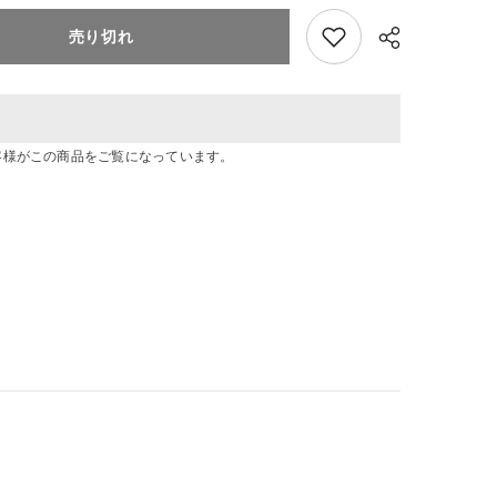
追
加
売り切れ
ね
ん
ど
ろ
い
ど
お客様がこの商品をご覧になっています。
初
音
共有
ミ
ク
V3
(キ
ャ
ラ
ク
タ
ー・
ボ
ー
カ
ル・
シ
リ