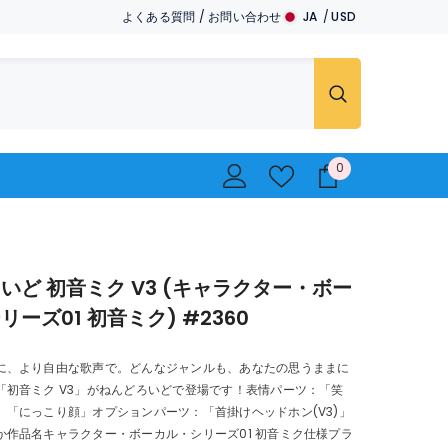
よくある質問
/
お問い合わせ
JA
USD
JA
USD
EN
EUR
GBP
CHF
0
0
..
いど 初音ミク V3 (キャラクター・ボー
ーズ01 初音ミク) #2360
に、より自由な歌声で。どんなジャンルも、あなたの思うままに
「初音ミク V3」がねんどろいどで登場です！表情パーツ：「笑
」「にっこり顔」オプションパーツ：「首掛けヘッドホン(V3)」
か作品名キャラクター・ボーカル・シリーズ01 初音ミク仕様プラ