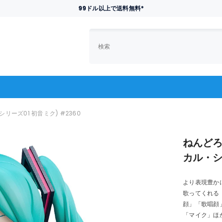
99ドル以上で送料無料*
リーズ01 初音ミク) #2360
ねんどろ
カル・シリ
より表現豊か
歌ってくれる
顔」「歌唱顔
「マイク」ほ