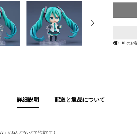
減
ら
す
ね
ん
ど
ろ
い
38 の
ど
初
音
ミ
ク
V3
(キ
ャ
ラ
ク
詳細説明
配送と返品について
タ
ー・
ボ
ー
カ
ル・
シ
V3」がねんどろいどで登場です！