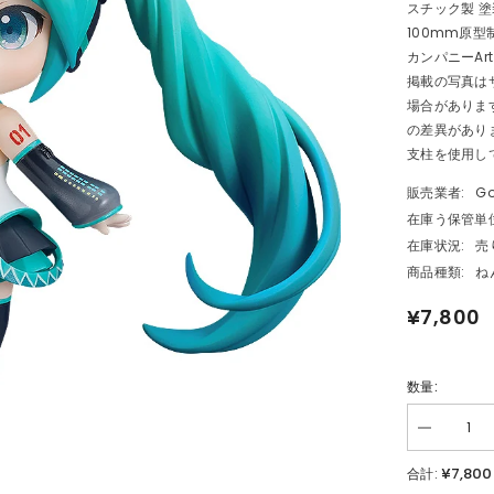
スチック製 
100mm原型
カンパニーArt by
掲載の写真は
場合がありま
の差異があり
支柱を使用し
販売業者:
Go
在庫う保管単位
在庫状況:
売
商品種類:
ね
¥7,800
数量:
数
量
¥7,800
合計:
を