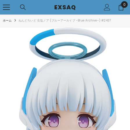
0
0
コンテンツへアクセス
EXSAQ
..
ホーム
ねんどろいど 生塩ノア (ブルーアーカイブ -Blue Archive-) #2437