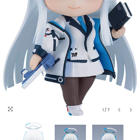
1
/
7