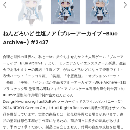
ねんどろいど 生塩ノア (ブルーアーカイブ -Blue
Archive-) #2437
合理と理性の世界へ、私と一緒に旅立ちませんか？大人気ゲーム『ブルーア
ーカイブ -Blue Archive-』より、ミレニアムサイエンススクール所属、生徒
会であるセミナーの書紀「生塩ノア」がねんどろいどになって登場です！・
表情パーツ：「ニッコリ顔」「笑顔」「小悪魔顔」・オプションパーツ：
「拳銃」「手帳」「ペン」ほか作品名ブルーアーカイブ -Blue Archive-仕様
プラスチック製 塗装済み可動フィギュアノンスケール専用台座付属全高：約
100mm原型制作月曜日制作協力ねんどろん
DesignHwansangIllustDoReMiメーカーグッドスマイルカンパニー（C）
2024 NEXON Games Co., Ltd. All Rights Reserved.掲載の写真はサンプル
品を撮影しています。実際の商品とは一部仕様等異なる場合があります。商
品の塗装は彩色工程が手作業になるため、商品個々に多少の差異がありま
す。予めご了承ください。製品は自立しません。付属の台座や支柱を使用し