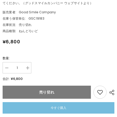
てください。（グッドスマイルカンパニー ウェブサイトより）
販売業者:
Good Smile Company
在庫う保管単位:
GSC19183
在庫状況:
売り切れ
商品種類:
ねんどろいど
¥6,800
数量:
数
数
量
量
¥6,800
合計:
を
を
減
追
ら
加
売り切れ
す
ね
ね
ん
ん
ど
ど
ろ
今すぐ購入
ろ
い