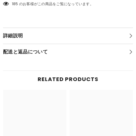
い
ど
185 のお客様がこの商品をご覧になっています。
ど
生
生
塩
塩
ノ
ノ
ア
ア
(ブ
(ブ
ル
詳細説明
ル
ー
ー
ア
ア
ー
配送と返品について
ー
カ
カ
イ
イ
ブ
-
ブ
Blue
-
RELATED PRODUCTS
Archive-)
Blue
#2437
Archive-)
#2437