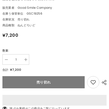
販売業者:
Good Smile Company
在庫う保管単位:
GSC19256
在庫状況:
売り切れ
商品種類:
ねんどろいど
¥7,200
数量:
数
数
量
量
¥7,200
合計:
を
を
減
追
ら
加
売り切れ
す
ね
ね
ん
ん
ど
ど
ろ
ろ
い
い
ど
18 のお客様がこの商品をご覧になっています。