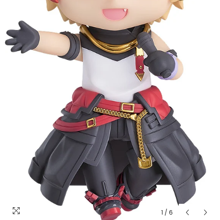
1
/
6