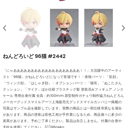
ねんどろいど 96猫 #2442
「にゃあああああああああああああああああああ！！」大活躍中のアーティ
スト「96猫」がねんどろいどになって登場です！・表情パーツ：「笑顔」
「ウィンク顔」「はしゃぎ顔」・オプションパーツ：「猫耳」「ぬこたさん
クッション」「マイク」ほか仕様プラスチック製 塗装済みフィギュア ノンス
ケール 専用台座付属 全高：約100mm 原型制作ガチョウ制作協力ねんどろん
メーカーグッドスマイルアーツ上海販売元グッドスマイルカンパニー掲載の
写真はサンプル品を撮影しています。実際の商品とは一部仕様等異なる場合
があります。商品の塗装は彩色工程が手作業になるため、商品個々に多少の
差異があります。予めご了承ください。製品は自立しません。付属の台座や
支柱を使用してください。(C)96neko