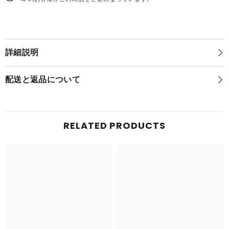
96
ど
猫
96
#2442
猫
#2442
詳細説明
配送と返品について
RELATED PRODUCTS