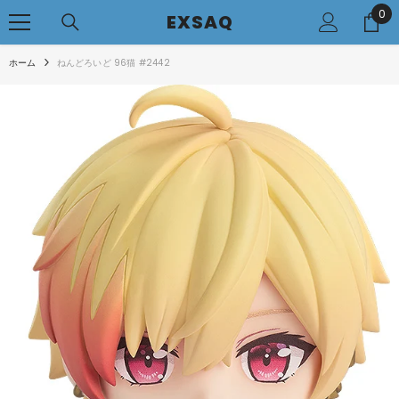
0
0
コンテンツへアクセス
EXSAQ
..
ホーム
ねんどろいど 96猫 #2442