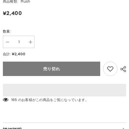
商品種類:
Plush
¥2,400
数量:
数
数
量
量
¥2,400
合計:
を
を
減
追
ら
加
売り切れ
す
ポ
ポ
ケ
ケ
モ
モ
ン
ン
く
く
た
165 のお客様がこの商品をご覧になっています。
た
く
く
た
た
た
た
っ
っ
た!
た!
ぬ