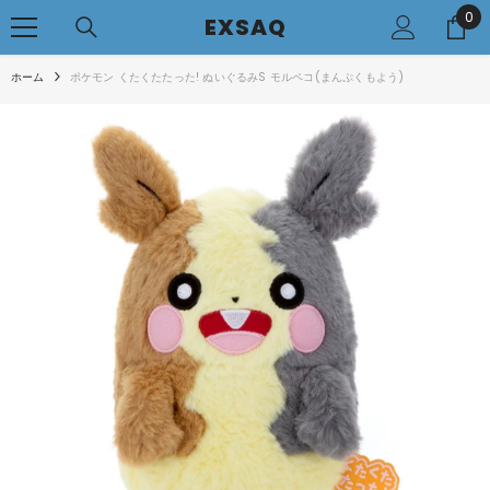
0
0
コンテンツへアクセス
EXSAQ
..
ホーム
ポケモン くたくたたった! ぬいぐるみS モルペコ(まんぷくもよう)