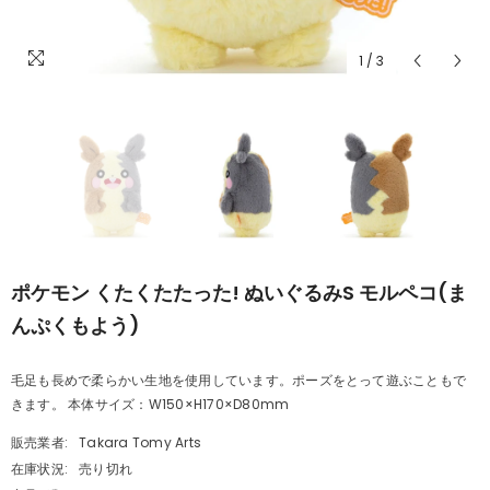
1
/
3
ポケモン くたくたたった! ぬいぐるみS モルペコ(ま
んぷくもよう)
毛足も長めで柔らかい生地を使用しています。ポーズをとって遊ぶこともで
きます。 本体サイズ：W150×H170×D80mm
販売業者:
Takara Tomy Arts
在庫状況:
売り切れ