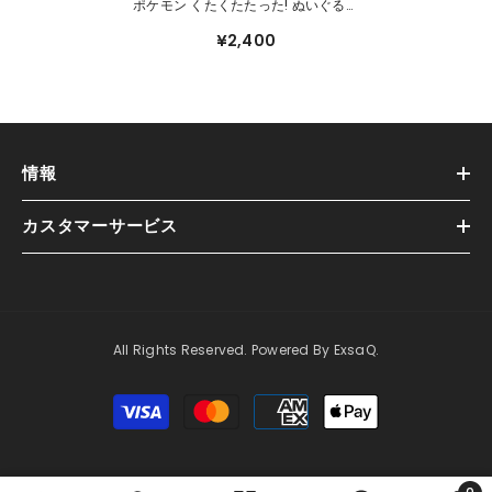
ポケモン くたくたたった! ぬいぐるみ
S モルペコ(まんぷくもよう)
¥2,400
情報
カスタマーサービス
All Rights Reserved. Powered By ExsaQ.
支
払
方
法