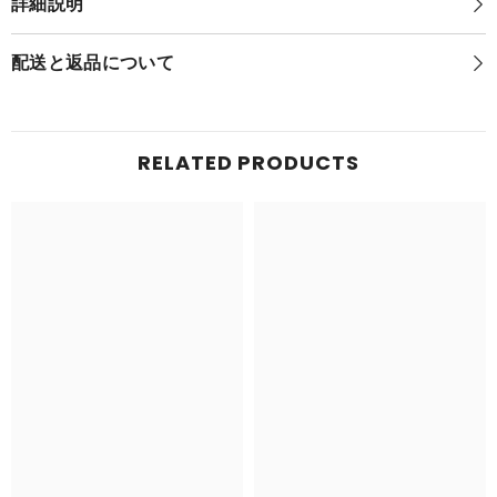
詳細説明
ぬ
い
い
ぐ
ぐ
る
配送と返品について
る
み
S
み
モ
S
モ
ル
ル
ペ
RELATED PRODUCTS
ペ
コ
コ
(ま
(ま
ん
ん
ぷ
ぷ
く
く
も
も
よ
よ
う)
う)