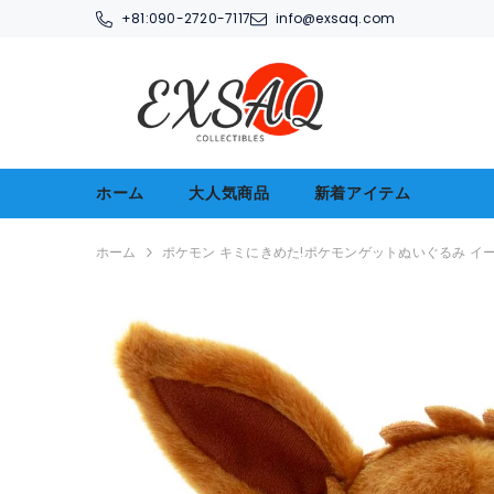
コンテンツへアクセス
+81:
090-2720-7117
info@exsaq.com
ホーム
大人気商品
新着アイテム
ホーム
ポケモン キミにきめた!ポケモンゲットぬいぐるみ イ