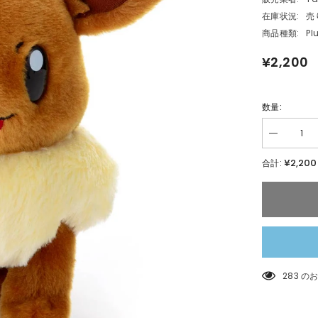
在庫状況:
売
商品種類:
Pl
¥2,200
数量:
数
量
¥2,200
合計:
を
減
ら
す
ポ
ケ
モ
ン
キ
185 
ミ
に
き