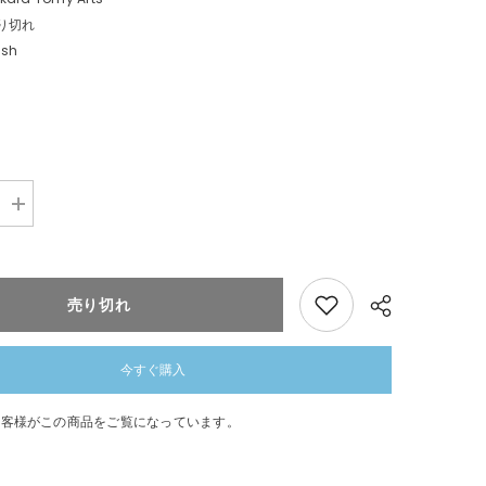
り切れ
ush
数
量
を
追
加
売り切れ
ポ
ケ
モ
ン
今すぐ購入
キ
ミ
のお客様がこの商品をご覧になっています。
に
き
共有
め