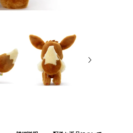
め
た!
ポ
ケ
モ
ン
ゲ
ッ
ト
ぬ
い
ぐ
る
み
イ
ー
ブ
イ