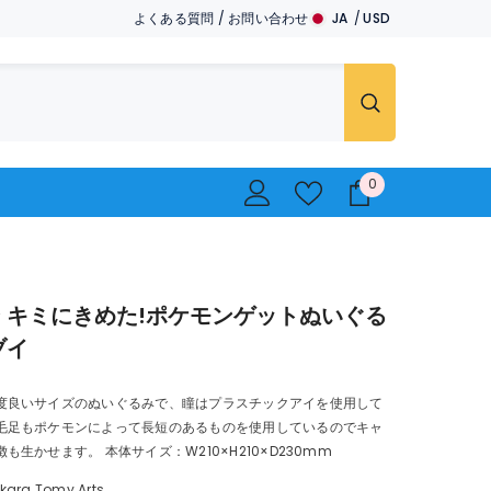
よくある質問
/
お問い合わせ
JA
USD
JA
USD
EN
EUR
GBP
CHF
0
0
..
 キミにきめた!ポケモンゲットぬいぐる
ブイ
度良いサイズのぬいぐるみで、瞳はプラスチックアイを使用して
毛足もポケモンによって長短のあるものを使用しているのでキャ
も生かせます。 本体サイズ：W210×H210×D230mm
kara Tomy Arts