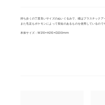
持ち歩くの丁度良いサイズのぬいぐるみで、瞳はプラスチックア
また毛足もポケモンによって長短のあるものを使用しているので
本体サイズ：W210×H210×D230mm