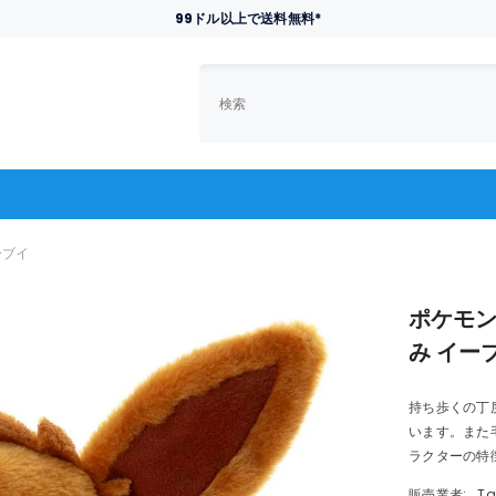
99ドル以上で送料無料*
ーブイ
ポケモン
み イー
持ち歩くの丁
います。また
ラクターの特徴
販売業者:
Ta