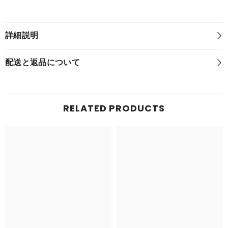
ぐ
る
る
み
み
(ぬ
(ぬ
い
詳細説明
い
ぐ
ぐ
る
る
み
配送と返品について
み
と
と
い
い
っ
っ
し
し
ょ
RELATED PRODUCTS
Ver.)
ょ
モ
Ver.)
モ
ク
ク
ロ
ロ
ー
ー