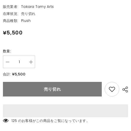
販売業者:
Takara Tomy Arts
在庫状況:
売り切れ
商品種類:
Plush
¥5,500
数量:
数
数
量
量
¥5,500
合計:
を
を
減
追
ら
加
売り切れ
す
ポ
ポ
ケ
ケ
ピ
ピ
ー
ー
ス
ス
ぬ
125 のお客様がこの商品をご覧になっています。
ぬ
い
い
ぐ