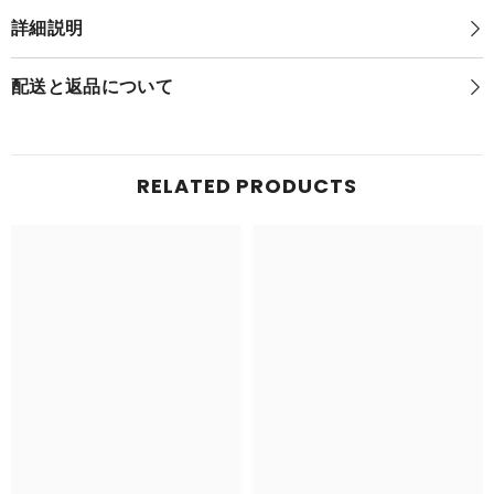
ポ
ケ
詳細説明
ケ
モ
モ
ン
ン
ゲ
配送と返品について
ゲ
ッ
ッ
ト
ト
ぬ
ぬ
い
い
ぐ
RELATED PRODUCTS
ぐ
る
る
み
み
ミ
ミ
ジ
ジ
ュ
ュ
マ
マ
ル
ル