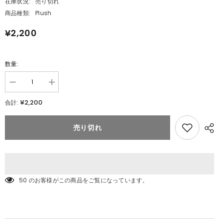
在庫状況:
売り切れ
商品種類:
Plush
¥2,200
数量:
数
数
量
量
¥2,200
合計:
を
を
減
追
ら
加
売り切れ
す
ポ
ポ
ケ
ケ
モ
モ
ン
ン
キ
キ
ミ
50 のお客様がこの商品をご覧になっています。
ミ
に
に
き
き
め
め
た！
た！
ポ