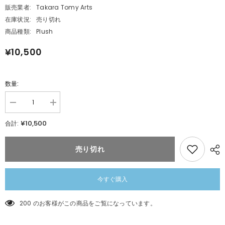
販売業者:
Takara Tomy Arts
在庫状況:
売り切れ
商品種類:
Plush
¥10,500
数量:
数
数
量
量
¥10,500
合計:
を
を
減
追
ら
加
売り切れ
す
ポ
ポ
ケ
ケ
モ
モ
ン
今すぐ購入
ン
す
す
や
200 のお客様がこの商品をご覧になっています。
や
す
す
や
や
フ