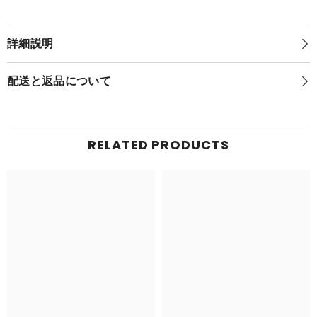
フ
レ
レ
ン
ン
ド
詳細説明
ド
お
お
う
う
ち
配送と返品について
ち
で
で
リ
リ
ラ
ラ
ッ
ッ
ク
RELATED PRODUCTS
ク
ス
ス