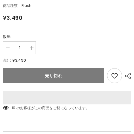
商品種類:
Plush
¥3,490
数量:
数
数
量
量
¥3,490
合計:
を
を
減
追
ら
加
売り切れ
す
キ
キ
ミ
ミ
に
に
き
き
め
め
た!
10 のお客様がこの商品をご覧になっています。
た!
ポ
ポ
ケ
ケ
モ
モ
ン
ン
ゲ