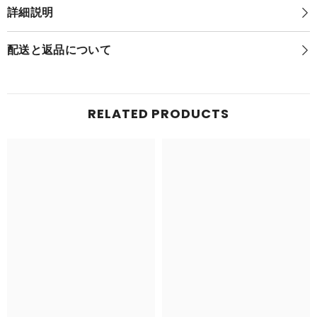
ゲ
ッ
詳細説明
ッ
ト
ト
ぬ
ぬ
い
配送と返品について
い
ぐ
ぐ
る
る
み
み
ニ
ニ
ン
RELATED PRODUCTS
ン
フ
フ
ィ
ィ
ア
ア