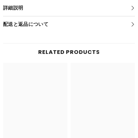
ポ
ケ
詳細説明
ケ
モ
モ
ン
ン
ゲ
配送と返品について
ゲ
ッ
ッ
ト
ト
ぬ
ぬ
い
い
ぐ
RELATED PRODUCTS
ぐ
る
る
み
み
ミ
ミ
ュ
ュ
ウ
ウ
ツ
ツ
ー
ー