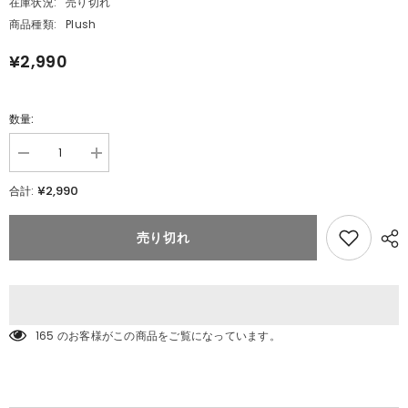
在庫状況:
売り切れ
商品種類:
Plush
¥2,990
数量:
数
数
量
量
¥2,990
合計:
を
を
減
追
ら
加
売り切れ
す
ポ
ポ
ケ
ケ
モ
モ
ン
ン
キ
キ
ミ
165 のお客様がこの商品をご覧になっています。
ミ
に
に
き
き
め
め
た!
た!
ポ