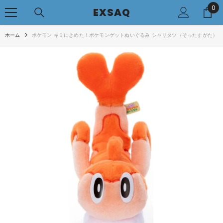
0
0
コンテンツへアクセス
EXSAQ
..
ホーム
ポケモン キミにきめた！ポケモンゲットぬいぐるみ シャリタツ（そったすがた）