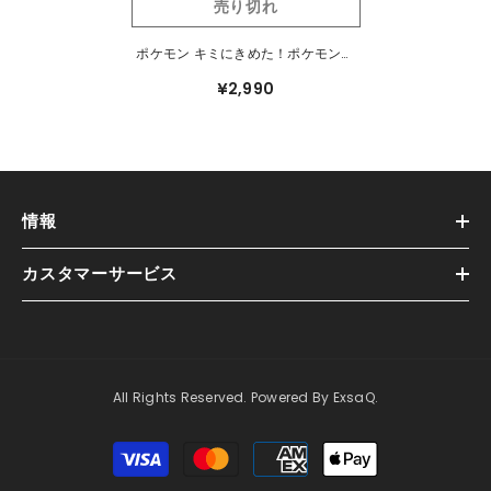
売り切れ
ポケモン キミにきめた！ポケモンゲ
ットぬいぐるみ シャリタツ（そった
¥2,990
すがた）
情報
カスタマーサービス
All Rights Reserved. Powered By ExsaQ.
支
払