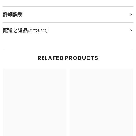
め
た！
た！
ポ
ポ
ケ
詳細説明
ケ
モ
モ
ン
ン
ゲ
配送と返品について
ゲ
ッ
ッ
ト
ト
ぬ
ぬ
い
い
ぐ
RELATED PRODUCTS
ぐ
る
る
み
み
シ
シ
ャ
ャ
リ
リ
タ
タ
ツ
ツ
（そ
（そ
っ
っ
た
た
す
す
が
が
た）
た）