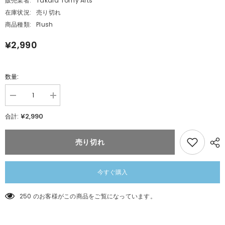
販売業者:
Takara Tomy Arts
在庫状況:
売り切れ
商品種類:
Plush
¥2,990
数量:
数
数
量
量
¥2,990
合計:
を
を
減
追
ら
加
売り切れ
す
ポ
ポ
ケ
ケ
モ
モ
ン
今すぐ購入
ン
キ
キ
ミ
250 のお客様がこの商品をご覧になっています。
ミ
に
に
き
き
め