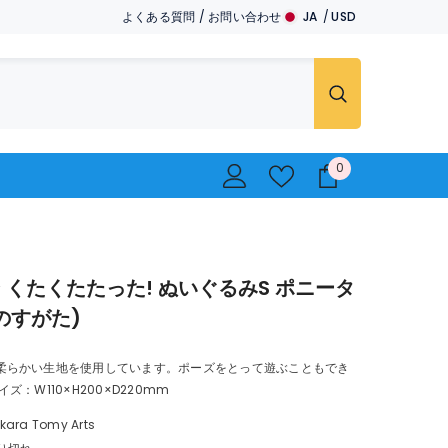
よくある質問
/
お問い合わせ
JA
USD
JA
USD
EN
EUR
GBP
CHF
0
0
..
 くたくたたった! ぬいぐるみS ポニータ
のすがた)
柔らかい生地を使用しています。ポーズをとって遊ぶこともでき
イズ：W110×H200×D220mm
kara Tomy Arts