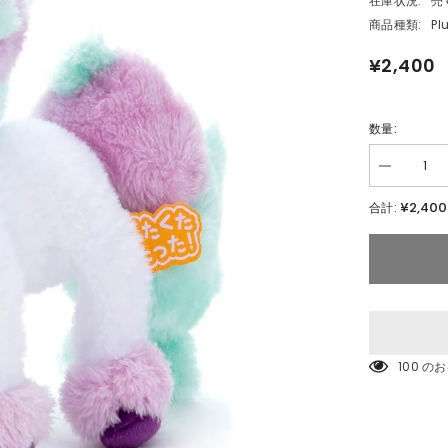
在庫状況:
売
商品種類:
Pl
¥2,400
数量:
数
量
¥2,400
合計:
を
減
ら
す
ポ
ケ
モ
ン
く
59 の
た
く
た
た
っ