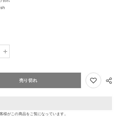
り切れ
ush
数
量
を
追
加
売り切れ
ポ
ケ
モ
ン
く
た
お客様がこの商品をご覧になっています。
く
た
共有
た
っ
た!