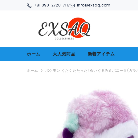
コンテンツへアクセス
+81:
090-2720-7117
info@exsaq.com
ホーム
大人気商品
新着アイテム
ホーム
ポケモン くたくたたった! ぬいぐるみS ポニータ(ガラ