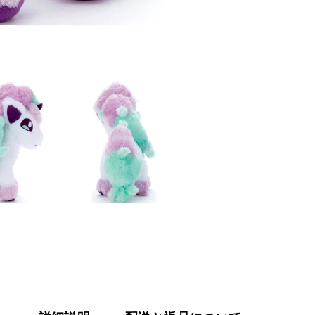
た!
ぬ
い
ぐ
る
み
S
ポ
ニ
ー
タ
(ガ
ラ
ル
の
す
が
た)