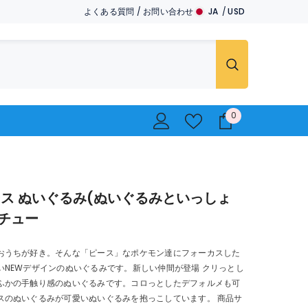
よくある質問
/
お問い合わせ
JA
USD
JA
USD
EN
EUR
GBP
CHF
0
0
..
ス ぬいぐるみ(ぬいぐるみといっしょ
 ピチュー
おうちが好き。そんな「ピース」なポケモン達にフォーカスした
いNEWデザインのぬいぐるみです。新しい仲間が登場 クリっとし
ふかの手触り感のぬいぐるみです。コロっとしたデフォルメも可
スのぬいぐるみが可愛いぬいぐるみを抱っこしています。 商品サ