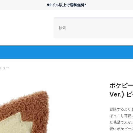
99ドル以上で送料無料*
ピチュー
ポケピー
Ver.)
冒険するより
ほっこり可愛
た毛足でふか
愛いポケピー