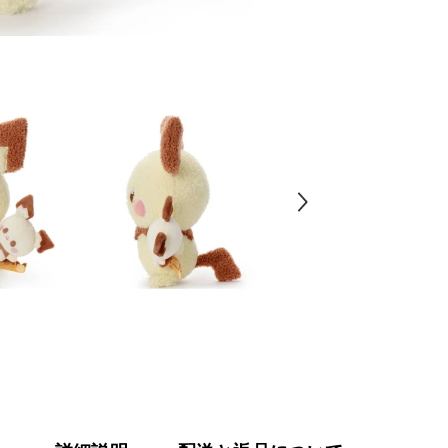
い
ぐ
る
み
(ぬ
い
ぐ
る
み
と
い
っ
し
ょ
Ver.)
ピ
チ
ュ
ー