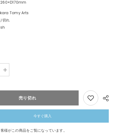
260×D170mm
kara Tomy Arts
り切れ
ush
数
量
を
追
加
売り切れ
ポ
ケ
ピ
ー
今すぐ購入
ス
ぬ
お客様がこの商品をご覧になっています。
い