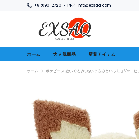
コンテンツへアクセス
+81:
090-2720-7117
info@exsaq.com
ホーム
大人気商品
新着アイテム
ホーム
ポケピース ぬいぐるみ(ぬいぐるみといっしょVer.) 