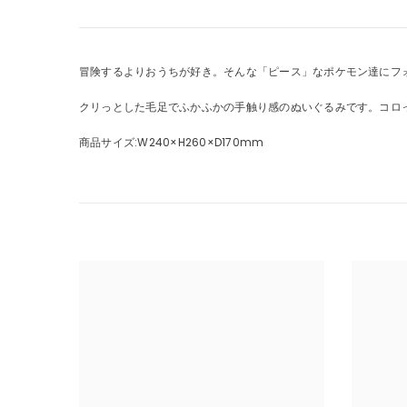
冒険するよりおうちが好き。そんな「ピース」なポケモン達にフ
クリっとした毛足でふかふかの手触り感のぬいぐるみです。コロ
商品サイズ:W240×H260×D170mm