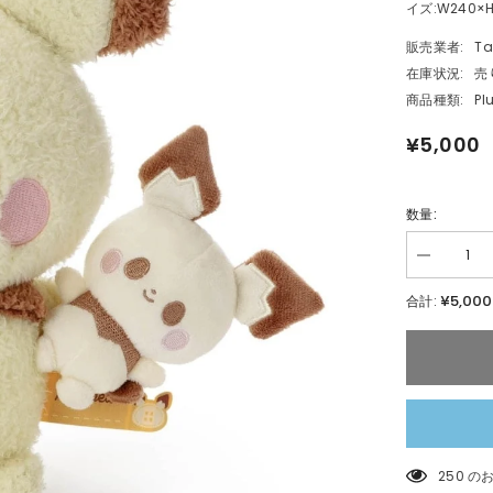
イズ:W240×H
販売業者:
Ta
在庫状況:
売
商品種類:
Pl
¥5,000
数量:
数
量
¥5,000
合計:
を
減
ら
す
ポ
ケ
ピ
ー
ス
50 の
ぬ