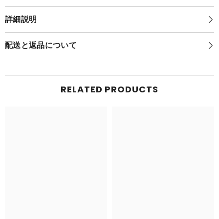
っ
た!
た!
／
詳細説明
／
ぬ
ぬ
い
い
ぐ
配送と返品について
ぐ
る
る
み
M
み
／
M
／
イ
RELATED PRODUCTS
イ
ー
ー
ブ
ブ
イ
イ