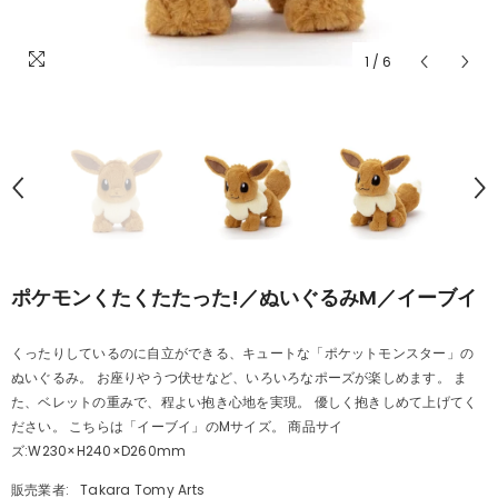
1
/
6
ポケモンくたくたたった!／ぬいぐるみM／イーブイ
くったりしているのに自立ができる、キュートな「ポケットモンスター」の
ぬいぐるみ。 お座りやうつ伏せなど、いろいろなポーズが楽しめます。 ま
た、ベレットの重みで、程よい抱き心地を実現。 優しく抱きしめて上げてく
ださい。 こちらは「イーブイ」のMサイズ。 商品サイ
ズ:W230×H240×D260mm
販売業者:
Takara Tomy Arts