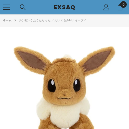
0
0
コンテンツへアクセス
EXSAQ
..
ホーム
ポケモンくたくたたった!／ぬいぐるみM／イーブイ