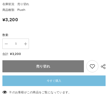
在庫状況:
売り切れ
商品種類:
Plush
¥3,200
数量:
数
数
量
量
¥3,200
合計:
を
を
減
追
ら
加
売り切れ
す
ポ
ポ
ケ
ケ
モ
モ
ン
今すぐ購入
ン
く
く
た
11 のお客様がこの商品をご覧になっています。
た
く
く
た
た
た
た
っ