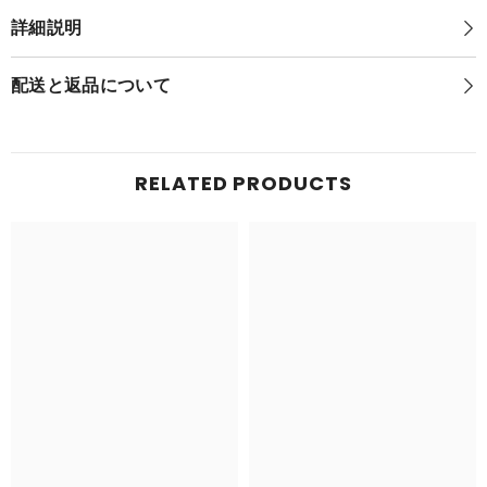
ポ
ケ
詳細説明
ケ
モ
モ
ン
ン
ゲ
配送と返品について
ゲ
ッ
ッ
ト
ト
ぬ
ぬ
い
い
ぐ
RELATED PRODUCTS
ぐ
る
る
み
み
バ
バ
ン
ン
ギ
ギ
ラ
ラ
ス
ス