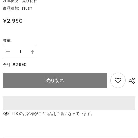
在庫状況:
売り切れ
商品種類:
Plush
¥2,990
数量:
数
数
量
量
¥2,990
合計:
を
を
減
追
ら
加
売り切れ
す
ポ
ポ
ケ
ケ
モ
モ
ン
ン
キ
キ
ミ
193 のお客様がこの商品をご覧になっています。
ミ
に
に
き
き
め
め
た!
た!
ポ