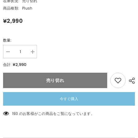
在庫状況:
売り切れ
商品種類:
Plush
¥2,990
数量:
数
数
量
量
¥2,990
合計:
を
を
減
追
ら
加
売り切れ
す
ポ
ポ
ケ
ケ
モ
モ
ン
今すぐ購入
ン
キ
キ
ミ
193 のお客様がこの商品をご覧になっています。
ミ
に
に
き
き
め
め
た!
た!
ポ