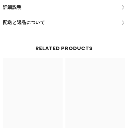
ポ
ケ
詳細説明
ケ
モ
モ
ン
ン
ゲ
配送と返品について
ゲ
ッ
ッ
ト
ト
ぬ
ぬ
い
い
ぐ
RELATED PRODUCTS
ぐ
る
る
み
み
ホ
ホ
ゲ
ゲ
ー
ー
タ
タ