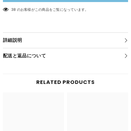
ラ
バ
バ
ー
38 のお客様がこの商品をご覧になっています。
ー
カ
カ
ス
ス
タ
タ
ム
ム
グ
詳細説明
グ
リ
リ
ッ
ッ
プ
配送と返品について
プ
ブ
ブ
ル
ル
ー
Ver.
ー
Ver.
RELATED PRODUCTS