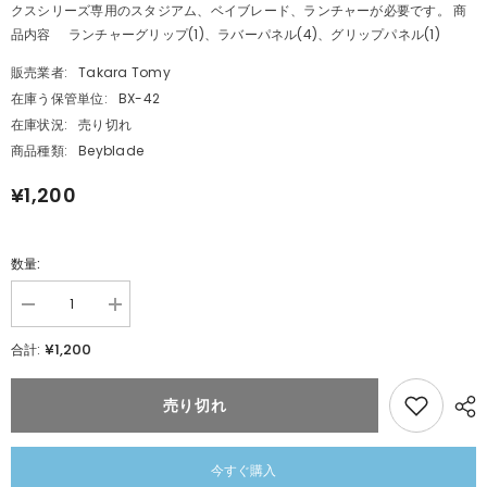
クスシリーズ専用のスタジアム、ベイブレード、ランチャーが必要です。 商
品内容 ランチャーグリップ(1)、ラバーパネル(4)、グリップパネル(1)
販売業者:
Takara Tomy
在庫う保管単位:
BX-42
在庫状況:
売り切れ
商品種類:
Beyblade
¥1,200
数量:
数
数
量
量
¥1,200
合計:
を
を
減
追
ら
加
売り切れ
BEYBLADE
す
X
BEYBLADE
BX-
X
42
BX-
今すぐ購入
ラ
42