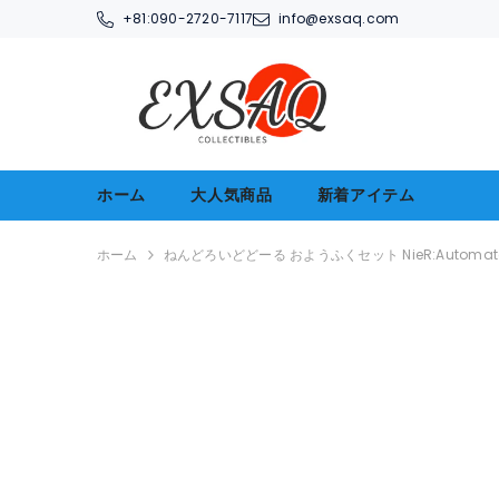
コンテンツへアクセス
+81:
090-2720-7117
info@exsaq.com
ホーム
大人気商品
新着アイテム
ホーム
ねんどろいどどーる おようふくセット NieR:Automata 9S