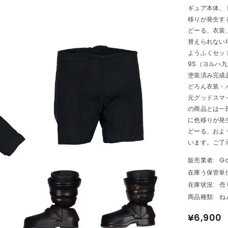
ギュア本体、
移りが発生す
どーる、衣装
替えられない
ようふくセッ
9S（ヨルハ
塗装済み完成品
どろん衣装・
元グッドスマ
の商品とは一
に色移りが発
どーる、およ
います。ご了承く
販売業者:
Go
在庫う保管単位
在庫状況:
売
商品種類:
ね
¥6,900