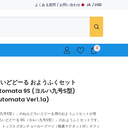
よくある質問
/
お問い合わせ
JA
USD
JA
USD
EN
EUR
GBP
CHF
0
0
..
いどどーる おようふくセット
Automata 9S (ヨルハ九号S型)
utomata Ver1.1a)
ハ九号S型）」のねんどろいどどーる用のおようふくセットが登
ろいどどーる 9S（ヨルハ九号S型）」のおようふくセットです。
】トップスズボンチョーカーブーツ（靴裏マグネット付）※フィ