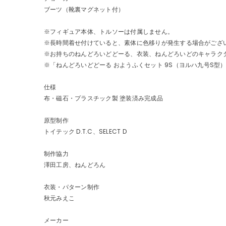
ブーツ（靴裏マグネット付）
※フィギュア本体、トルソーは付属しません。
※長時間着せ付けていると、素体に色移りが発生する場合がござ
※お持ちのねんどろいどどーる、衣装、ねんどろいどのキャラク
※「ねんどろいどどーる おようふくセット 9S（ヨルハ九号S型
仕様
布・磁石・プラスチック製 塗装済み完成品
原型制作
トイテック D.T.C、SELECT D
制作協力
澤田工房、ねんどろん
衣装・パターン制作
秋元みえこ
メーカー