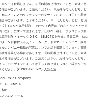
トルソーは付属しません。※長時間着せ付けていると、素体に色
る場合がございます。ご注意ください。※お持ちのねんどろいど
、ねんどろいどのキャラクターのデザインによっては正しく着せ
場合がございます。ご了承ください。※「ねんどろいどどーる お
ト 9S（ヨルハ九号S型）」のセット内容は「ねんどろいどどーる
九号S型）」にすべて含まれます。仕様布・磁石・プラスチック製
原型制作トイテック D.T.C、SELECT D制作協力澤田工房、ねん
パターン制作秋元みえこメーカーグッドスマイルカンパニー販売
イルカンパニー掲載の写真はサンプル品を撮影しています。実際
部仕様等異なる場合があります。長時間着せ付けていると、素体
生する場合がございます。ご注意ください。お持ちのねんどろい
うふくのデザインによっては正しく着せ替えられない場合がござ
ださい。(C)SQUARE ENIX／人類会議
od Smile Company
:
GSC19234
り切れ
んどろいどどーる