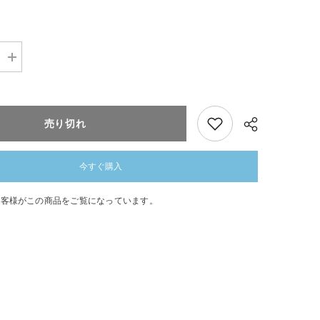
数
量
を
追
加
売り切れ
ね
ん
ど
ろ
今すぐ購入
い
ど
のお客様がこの商品をご覧になっています。
ど
ー
共有
る
お
よ
う
ふ
く
セ