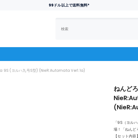
99ドル以上で送料無料*
 (ヨルハ九号S型) (NieR:Automata Ver1.1a)
ねんどろ
NieR:
(NieR:A
「9S（ヨル
場！「ねんど
【セット内容