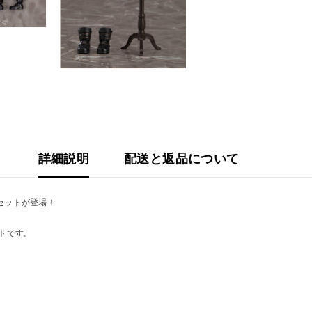
セ
ッ
ト
NieR:Auto
9S
(ヨ
ル
ハ
九
号
S
型)
(NieR:Aut
Ver1.1a)
詳細説明
配送と返品について
セットが登場！
トです。