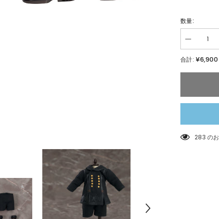
数量:
数
量
¥6,900
合計:
を
減
ら
す
ね
ん
ど
ろ
い
185 
ど
ど
ー
る
お
よ
う
ふ
く