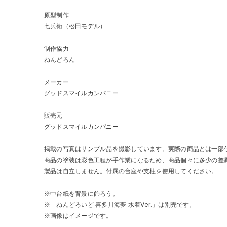
原型制作
七兵衛（松田モデル）
制作協力
ねんどろん
メーカー
グッドスマイルカンパニー
販売元
グッドスマイルカンパニー
掲載の写真はサンプル品を撮影しています。実際の商品とは一部
商品の塗装は彩色工程が手作業になるため、商品個々に多少の差
製品は自立しません。付属の台座や支柱を使用してください。
※中台紙を背景に飾ろう。
※「ねんどろいど 喜多川海夢 水着Ver.」は別売です。
※画像はイメージです。