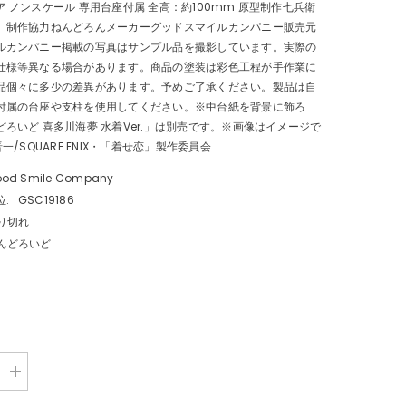
 ノンスケール 専用台座付属 全高：約100mm 原型制作七兵衛
）制作協力ねんどろんメーカーグッドスマイルカンパニー販売元
ルカンパニー掲載の写真はサンプル品を撮影しています。実際の
仕様等異なる場合があります。商品の塗装は彩色工程が手作業に
品個々に多少の差異があります。予めご了承ください。製品は自
付属の台座や支柱を使用してください。※中台紙を背景に飾ろ
ろいど 喜多川海夢 水着Ver.」は別売です。※画像はイメージで
一/SQUARE ENIX・「着せ恋」製作委員会
od Smile Company
:
GSC19186
り切れ
んどろいど
数
量