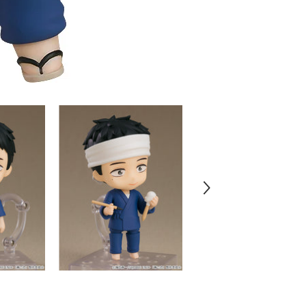
す
る)
#2434