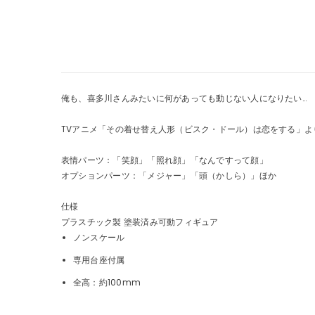
俺も、喜多川さんみたいに何があっても動じない人になりたい…
TVアニメ「その着せ替え人形（ビスク・ドール）は恋をする」
表情パーツ：「笑顔」「照れ顔」「なんですって顔」
オプションパーツ：「メジャー」「頭（かしら）」ほか
仕様
プラスチック製 塗装済み可動フィギュア
ノンスケール
専用台座付属
全高：約100mm