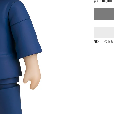
¥6,800
合計:
を
減
ら
す
ね
ん
ど
ろ
い
14 の
ど
五
条
新
菜
(そ
の
着
せ
替
え
人
形
は
恋
を