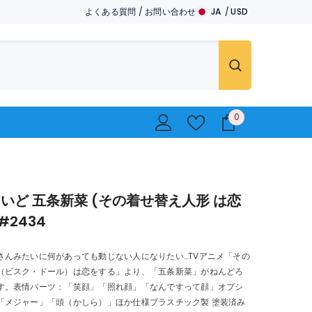
よくある質問
/
お問い合わせ
JA
USD
JA
USD
EN
EUR
GBP
CHF
0
0
..
いど 五条新菜 (その着せ替え人形 は恋
#2434
さんみたいに何があっても動じない人になりたい…TVアニメ「その
（ビスク・ドール）は恋をする」より、「五条新菜」がねんどろ
す。表情パーツ：「笑顔」「照れ顔」「なんですって顔」オプシ
「メジャー」「頭（かしら）」ほか仕様プラスチック製 塗装済み