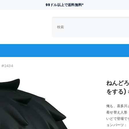
99ドル以上で送料無料*
#2434
ねんどろ
をする) 
俺も、喜多川
着せ替え人形
いどで登場で
ョンパーツ：