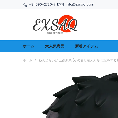
コンテンツへアクセス
+81:
090-2720-7117
info@exsaq.com
ホーム
大人気商品
新着アイテム
ホーム
ねんどろいど 五条新菜 (その着せ替え人形 は恋をする) 