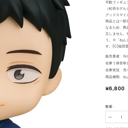
可動フィギュア
（松田モデル
グッドスマイ
商品とは一部
なるため、商
立しません。
う。※「ねんど
す。(C)福田晋
販売業者:
Go
在庫う保管単位
在庫状況:
売
商品種類:
ね
¥6,800
数量:
数
量