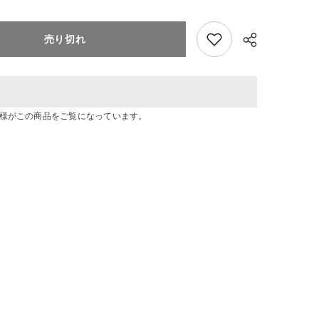
を
追
加
売り切れ
ね
ん
ど
ろ
い
ど
お客様がこの商品をご覧になっています。
五
条
共有
新
菜
(そ
の
着
せ
替
え
人
形
は
恋
を
す