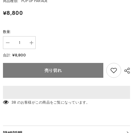
商品種類:
POP UP PARADE
¥8,800
数量:
数
数
量
量
¥8,800
合計:
を
を
減
追
ら
加
売り切れ
POP
す
UP
POP
PARADE
UP
エ
PARADE
エ
ス
ス
カ
カ
ノ
38 のお客様がこの商品をご覧になっています。
ノ
ー
ー
ル
L
ル
size
L
(七
size
(七
つ