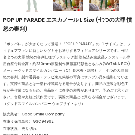
POP UP PARADE エスカノール L Size (七つの大罪 憤
怒の審判)
「ポッパレ」が大きくなって登場！「POP UP PARADE」の「Lサイズ」は、フ
ィギュアファンに新しいシゲキをお送りするフィギュアシリーズです。作品
名七つの大罪 憤怒の審判仕様プラスチック製 塗装済み完成品ノンスケール専
用台座付属全高：約230mm原型制作伊藤嘉紀彩色ともふみ(WATANA BOX)
メーカーグッドスマイルカンパニー（C）鈴木央・講談社／「七つの大罪 憤
怒の審判」製作委員会・テレビ東京掲載の写真はサンプル品を撮影していま
す。実際の商品とは一部仕様等異なる場合があります。商品の塗装は彩色工
程が手作業になるため、商品個々に多少の差異があります。予めご了承くだ
さい。台座や支柱は試作品です。実際の商品とは異なる場合がございます。
（グッドスマイルカンパニー ウェブサイトより）
販売業者:
Good Smile Company
在庫う保管単位:
GSC94962
在庫状況:
売り切れ