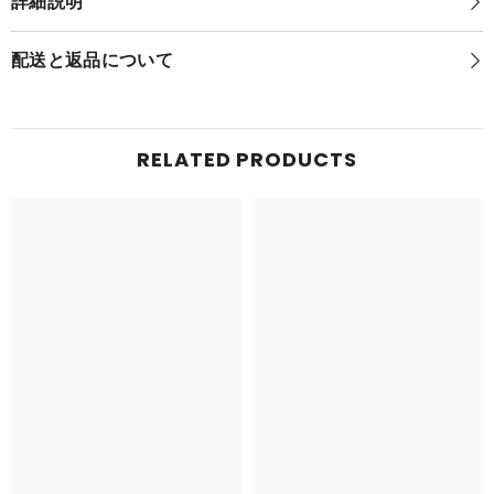
詳細説明
つ
の
の
大
大
罪
配送と返品について
罪
憤
憤
怒
怒
の
の
審
審
判)
RELATED PRODUCTS
判)