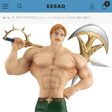
0
0
コンテンツへアクセス
EXSAQ
..
ホーム
POP UP PARADE エスカノール L Size (七つの大罪 憤怒の審判)