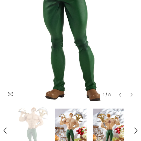
1
/
8