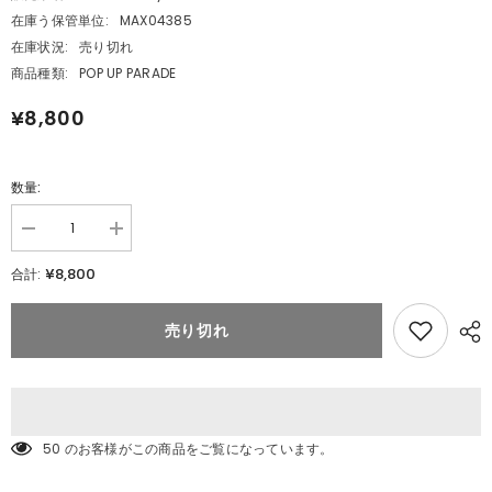
在庫う保管単位:
MAX04385
在庫状況:
売り切れ
商品種類:
POP UP PARADE
¥8,800
数量:
数
数
量
量
¥8,800
合計:
を
を
減
追
ら
加
売り切れ
POP
す
UP
POP
PARADE
UP
ガ
PARADE
ガ
ッ
ッ
ツ
ツ
[狂
50 のお客様がこの商品をご覧になっています。
[狂
戦
戦
士