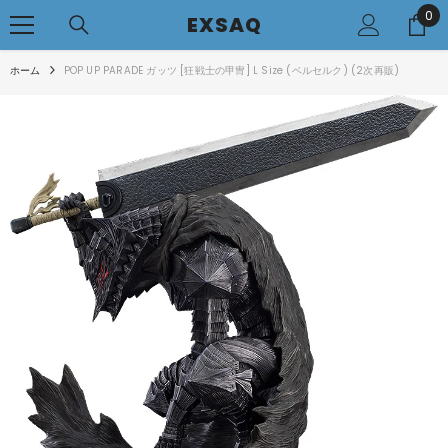
0
0
コンテンツへアクセス
EXSAQ
..
ホーム
POP UP PARADE ガッツ [狂戦士の甲冑] L Size (ベルセルク) (2次再販)