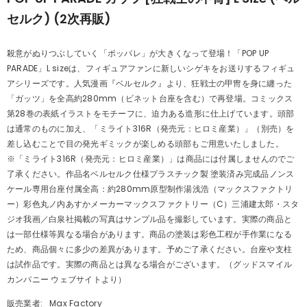
セルク) (2次再販)
殺意がぬりつぶしていく「ポッパレ」が大きくなって登場！「POP UP
PARADE」L sizeは、フィギュアファンに新しいシゲキをお送りするフィギュ
アシリーズです。人気漫画『ベルセルク』より、狂戦士の甲冑を身に纏った
「ガッツ」を全高約280mm（ビネット台座を含む）で再登場。コミックス
第28巻の表紙イラストをモチーフに、迫力ある造形に仕上げています。頭部
は通常のものに加え、「ミライト316R（発売元：ヒロミ産業）」（別売）を
差し込むことで目の発光ギミックが楽しめる頭部もご用意いたしました。
※「ミライト316R（発売元：ヒロミ産業）」は商品には付属しませんのでご
了承ください。作品名ベルセルク仕様プラスチック製 塗装済み完成品ノンス
ケール専用台座付属全高：約280mm原型制作湯浅浩（マックスファクトリ
ー）彩色丸ノ内あすかメーカーマックスファクトリー（C）三浦建太郎・スタ
ジオ我画／白泉社掲載の写真はサンプル品を撮影しています。実際の商品と
は一部仕様等異なる場合があります。商品の塗装は彩色工程が手作業になる
ため、商品個々に多少の差異があります。予めご了承ください。台座や支柱
は試作品です。実際の商品とは異なる場合がございます。（グッドスマイル
カンパニー ウェブサイトより）
販売業者:
Max Factory