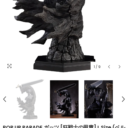
1
/
9
POP UP PARADE ガッツ [狂戦士の甲冑] L Size (ベル