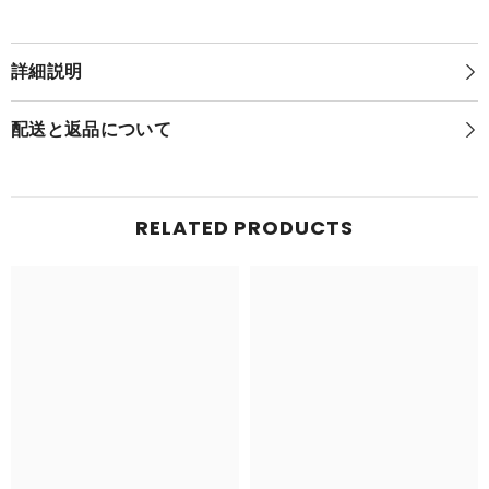
士
の
の
甲
甲
冑]
詳細説明
L
冑]
size
L
(ベ
size
(ベ
ル
配送と返品について
ル
セ
セ
ル
ル
ク)
(2
ク)
次
(2
RELATED PRODUCTS
次
再
再
販)
販)