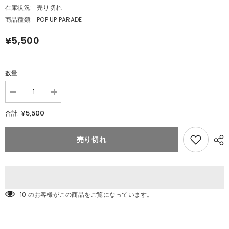
在庫状況:
売り切れ
商品種類:
POP UP PARADE
¥5,500
数量:
数
数
量
量
¥5,500
合計:
を
を
減
追
ら
加
売り切れ
POP
す
UP
POP
PARADE
UP
宝
PARADE
宝
鐘
鐘
マ
マ
リ
10 のお客様がこの商品をご覧になっています。
リ
ン
ン
(ホ
(ホ
ロ