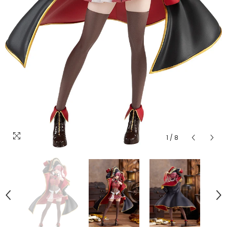
1
/
8