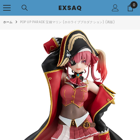
0
0
コンテンツへアクセス
EXSAQ
..
ホーム
POP UP PARADE 宝鐘マリン (ホロライブプロダクション) (再販)