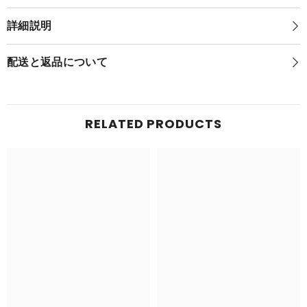
ロ
ラ
ラ
イ
詳細説明
イ
ブ
ブ
プ
プ
ロ
配送と返品について
ロ
ダ
ダ
ク
ク
シ
シ
ョ
ョ
ン)
RELATED PRODUCTS
ン)
(再
(再
販)
販)