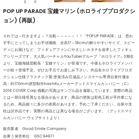
POP UP PARADE 宝鐘マリン (ホロライブプロダクシ
ョン) (再販)
それでは～行きますよ～？出航～～～～～！！「POP UP PARADE」は、思わ
ず手にとってしまうお手頃価格、全高17～18cmの飾りやすいサイズ、スピー
ディにお届けなど、フィギュアファンにやさしいカタチを追求したフィギュ
アシリーズです。大人気バーチャルYouTuberグループ『ホロライブ』3期生
より、宝鐘海賊団船長「宝鐘マリン」が登場です。今後もホロライブメンバ
ーが続々登場予定。ぜひお手元でお楽しみ下さい。作品名ホロライブプロダ
クション仕様プラスチック製 塗装済み完成品ノンスケール専用台座付属全
高：約170mm原型制作hashifuメーカーグッドスマイルカンパニー（C）
2016 COVER Corp.掲載の写真はサンプル品を撮影しています。実際の商品
とは一部仕様等異なる場合があります。商品の塗装は彩色工程が手作業にな
るため、商品個々に多少の差異があります。予めご了承ください。台座や支
柱は試作品です。実際の商品とは異なる場合がございます。（グッドスマイ
ルカンパニー ウェブサイトより）
販売業者:
Good Smile Company
在庫う保管単位:
GSC94971